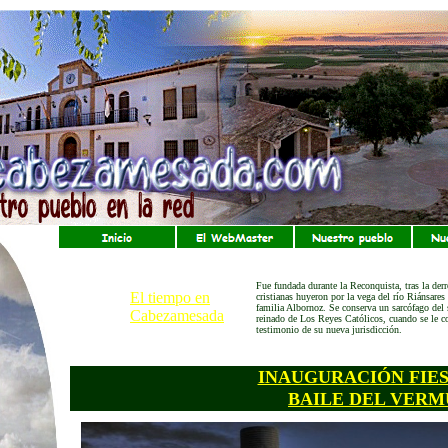
Fue fundada durante la Reconquista, tras la derr
El tiempo en
cristianas huyeron por la vega del río Riánsares 
familia Albornoz. Se conserva un sarcófago del
Cabezamesada
reinado de Los Reyes Católicos, cuando se le co
testimonio de su nueva jurisdicción.
INAUGURACIÓN FIES
BAILE DEL VERM