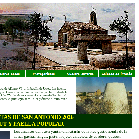
ota de Alfonso VI, en la batalla de Uclés. Las huestes
y se fundó a sus orillas un castillo que fue feudo de la
 siglo XV, donde se enterró al matrimonio Fue bajo el
ncede el privilegio de villa, erigiéndose el rollo como
TAS DE SAN ANTONIO 2026
UT Y PAELLA POPULAR
Los amantes del buen yantar disfrutarán de la rica gastronomía de la
zona: gachas, migas, pisto, mojete, caldereta de cordero, quesos,